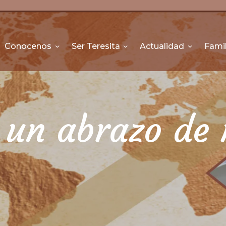
INICIO
CONOCENOS
Conocenos
Ser Teresita
Actualidad
Famil
SER TERESITA
ACTUALIDAD
FAMILIA TERESIANA
un abrazo de 
CONTÁCTENOS