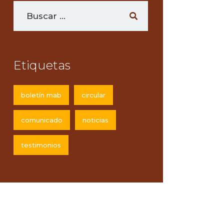
Etiquetas
boletín mab
circular
comunicado
noticias
testimonios