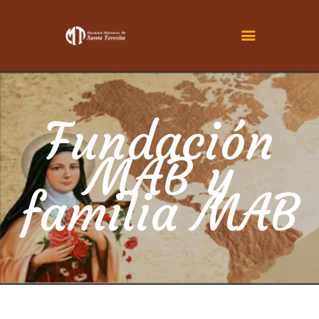
INICIO
CONOCENOS
Fundación
SER TERESITA
MAB y
ACTUALIDAD
FAMILIA TERESIANA
familia MAB
CONTÁCTENOS