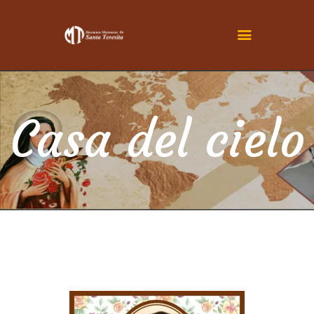
INICIO
CONOCENOS
Casa del cielo
SER TERESITA
ACTUALIDAD
FAMILIA TERESIANA
CONTÁCTENOS