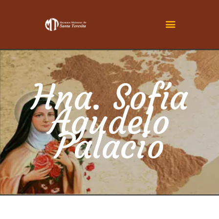
INICIO
CONOCENOS
Hna. Sofía
SER TERESITA
Agudelo
ACTUALIDAD
FAMILIA TERESIANA
Palacio
CONTÁCTENOS