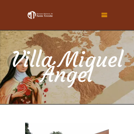
INICIO
CONOCENOS
Villa Miguel
SER TERESITA
Ángel
ACTUALIDAD
FAMILIA TERESIANA
CONTÁCTENOS