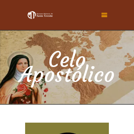
INICIO
CONOCENOS
Celo
SER TERESITA
Apostólico
ACTUALIDAD
FAMILIA TERESIANA
CONTÁCTENOS