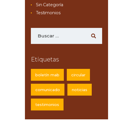
Sin Categoría
Testimonios
Etiquetas
boletín mab
circular
comunicado
noticias
testimonios