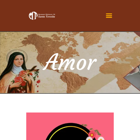
INICIO
CONOCENOS
Amor
SER TERESITA
ACTUALIDAD
FAMILIA TERESIANA
CONTÁCTENOS