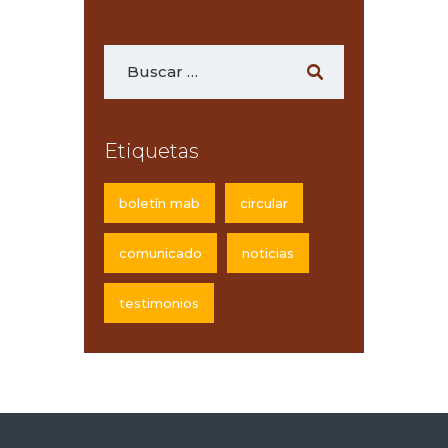
Etiquetas
boletín mab
circular
comunicado
noticias
testimonios