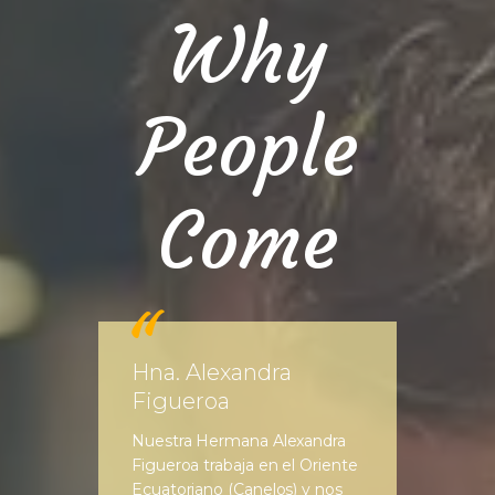
Why
People
Come
Hna. Alexandra
Figueroa
Nuestra Hermana Alexandra
Figueroa trabaja en el Oriente
Ecuatoriano (Canelos) y nos