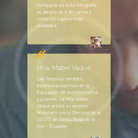
comparte en esta fotografía
su alegría de ir en canoa y
visitar los lugares más
olvidados.
Hna. Mabel Vaque
Las Teresitas también
estamos presentes en la
Educación de nuestros niños
y jóvenes. La Hna Mabel
Vaque presta su servicio
Misionero como Rectora de la
UESTE en Santa Rosa de el
Oro – Ecuador.