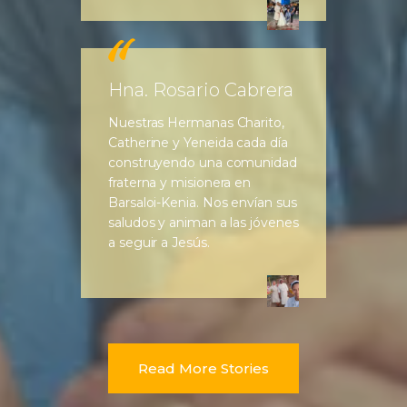
Hna. Rosario Cabrera
Nuestras Hermanas Charito,
Catherine y Yeneida cada día
construyendo una comunidad
fraterna y misionera en
Barsaloi-Kenia. Nos envían sus
saludos y animan a las jóvenes
a seguir a Jesús.
Read More Stories