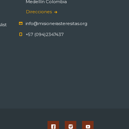
Medellín Colombia
Direcciones
info@misionerasteresitas.org
list
+57 (094)2347437