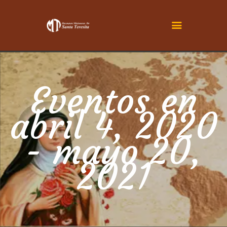
INICIO
CONOCENOS
Eventos en
SER TERESITA
abril 4, 2020
ACTUALIDAD
FAMILIA TERESIANA
- mayo 20,
CONTÁCTENOS
2021