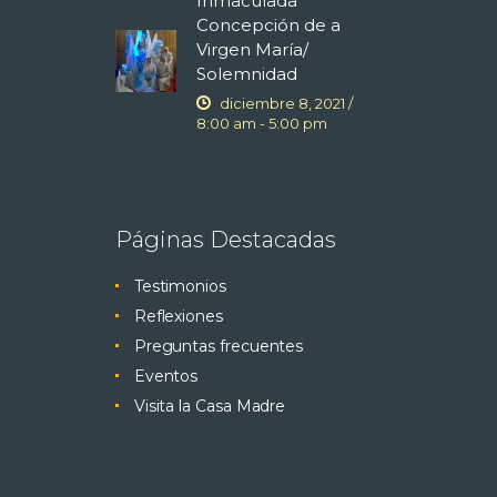
t
Inmaculada
Concepción de a
a
Virgen María/
Solemnidad
s
diciembre 8, 2021 /
8:00 am
-
5:00 pm
d
e
Páginas Destacadas
E
Testimonios
v
Reflexiones
Preguntas frecuentes
e
Eventos
n
Visita la Casa Madre
t