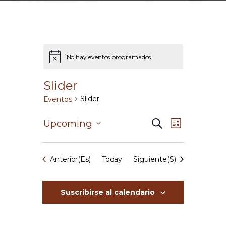
No hay eventos programados.
Slider
Slider
Eventos
N
N
Upcoming
B
L
u
S
a
i
s
a
e
s
v
c
t
l
Eventos
Eventos
Anterior(es)
Today
Siguiente(s)
a
e
v
e
r
g
c
e
c
a
Suscribirse al calendario
i
c
g
o
i
n