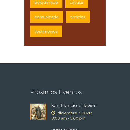
boletín mab
circular
t
q
o
comunicado
noticias
u
testimonios
e
d
a
y
v
Próximos Eventos
i
San Francisco Javier
diciembre 3, 2021 /
s
8:00 am
-
5:00 pm